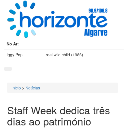
No Ar:
Iggy Pop
real wild child (1986)
Inicio
>
Notícias
Está aqui
Staff Week dedica três
dias ao património