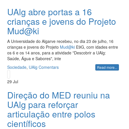
UAlg abre portas a 16
crianças e jovens do Projeto
Mud@ki
A Universidade do Algarve recebeu, no dia 23 de julho, 16
crianças e jovens do Projeto
Mud@ki
E9G, com idades entre
os 6 e os 14 anos, para a atividade "Descobrir a UAlg:
Saúde, Água e Sabores", inte
Sociedade
,
UAlg
Comentars
Read more...
29
Jul
Direção do MED reuniu na
UAlg para reforçar
articulação entre polos
científicos