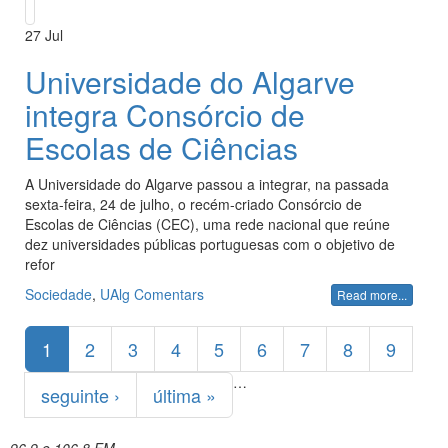
27
Jul
Universidade do Algarve
integra Consórcio de
Escolas de Ciências
A Universidade do Algarve passou a integrar, na passada
sexta-feira, 24 de julho, o recém-criado Consórcio de
Escolas de Ciências (CEC), uma rede nacional que reúne
dez universidades públicas portuguesas com o objetivo de
refor
Sociedade
,
UAlg
Comentars
Read more...
Páginas
1
2
3
4
5
6
7
8
9
…
seguinte ›
última »