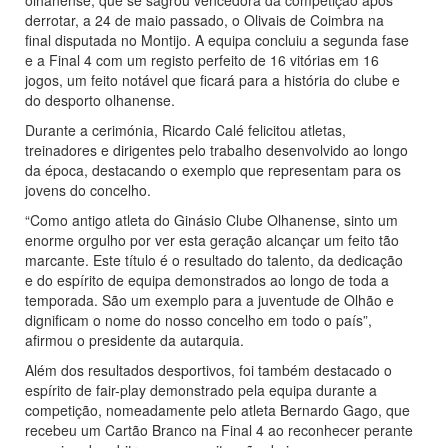
olhanense, que se sagrou vencedora da competição após
derrotar, a 24 de maio passado, o Olivais de Coimbra na
final disputada no Montijo. A equipa concluiu a segunda fase
e a Final 4 com um registo perfeito de 16 vitórias em 16
jogos, um feito notável que ficará para a história do clube e
do desporto olhanense.
Durante a cerimónia, Ricardo Calé felicitou atletas,
treinadores e dirigentes pelo trabalho desenvolvido ao longo
da época, destacando o exemplo que representam para os
jovens do concelho.
“Como antigo atleta do Ginásio Clube Olhanense, sinto um
enorme orgulho por ver esta geração alcançar um feito tão
marcante. Este título é o resultado do talento, da dedicação
e do espírito de equipa demonstrados ao longo de toda a
temporada. São um exemplo para a juventude de Olhão e
dignificam o nome do nosso concelho em todo o país”,
afirmou o presidente da autarquia.
Além dos resultados desportivos, foi também destacado o
espírito de fair-play demonstrado pela equipa durante a
competição, nomeadamente pelo atleta Bernardo Gago, que
recebeu um Cartão Branco na Final 4 ao reconhecer perante