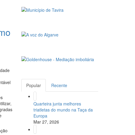
smo
idade
o
ntável
Popular
Recente
es
ilizar,
Quarteira junta melhores
egradas
triatletas do mundo na Taça da
e
Europa
Mar 27, 2026
ação