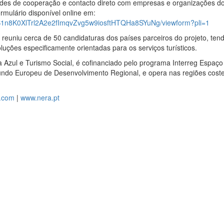
idades de cooperação e contacto direto com empresas e organizações do
mulário disponível online em:
mS1n8K0XlTrl2A2e2fImqvZvg5w9iosftHTQHa8SYuNg/viewform?pli=1
 reuniu cerca de 50 candidaturas dos países parceiros do projeto, ten
uções especificamente orientadas para os serviços turísticos.
 Azul e Turismo Social, é cofinanciado pelo programa Interreg Espaço
Fundo Europeu de Desenvolvimento Regional, e opera nas regiões coste
g.com
|
www.nera.pt