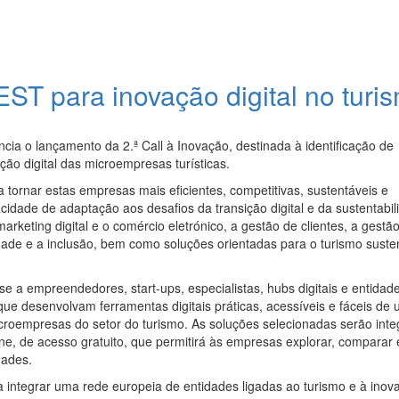
ST para inovação digital no turi
ia o lançamento da 2.ª Call à Inovação, destinada à identificação de
ção digital das microempresas turísticas.
 tornar estas empresas mais eficientes, competitivas, sustentáveis e
dade de adaptação aos desafios da transição digital e da sustentabil
arketing digital e o comércio eletrónico, a gestão de clientes, a gestã
idade e a inclusão, bem como soluções orientadas para o turismo suste
e-se a empreendedores, start-ups, especialistas, hubs digitais e entidad
e desenvolvam ferramentas digitais práticas, acessíveis e fáceis de ut
roempresas do setor do turismo. As soluções selecionadas serão int
ine, de acesso gratuito, que permitirá às empresas explorar, comparar 
dades.
 integrar uma rede europeia de entidades ligadas ao turismo e à inov