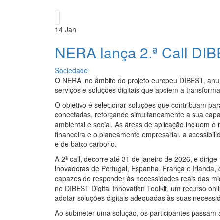
14
Jan
NERA lança 2.ª Call DIBE
Sociedade
O NERA, no âmbito do projeto europeu DIBEST, anunc
serviços e soluções digitais que apoiem a transforma
O objetivo é selecionar soluções que contribuam para
conectadas, reforçando simultaneamente a sua capaci
ambiental e social. As áreas de aplicação incluem o m
financeira e o planeamento empresarial, a acessibil
e de baixo carbono.
A 2ª call, decorre até 31 de janeiro de 2026, e dirig
inovadoras de Portugal, Espanha, França e Irlanda, qu
capazes de responder às necessidades reais das mic
no DIBEST Digital Innovation Toolkit, um recurso onl
adotar soluções digitais adequadas às suas necessi
Ao submeter uma solução, os participantes passam a