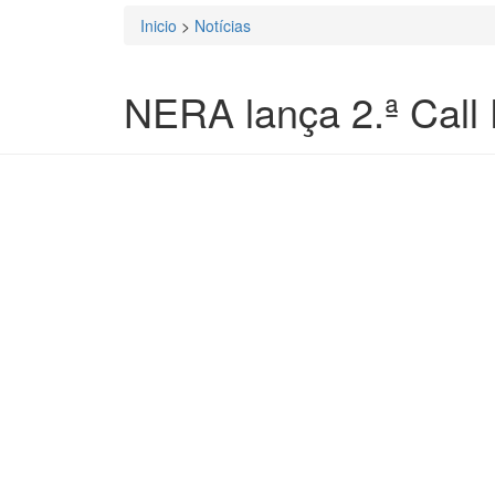
Inicio
>
Notícias
Está aqui
NERA lança 2.ª Call 