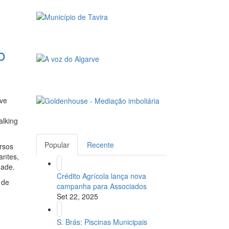
o
rve
alking
Popular
Recente
ursos
antes,
dade.
Crédito Agrícola lança nova
 de
campanha para Associados
Set 22, 2025
S. Brás: Piscinas Municipais