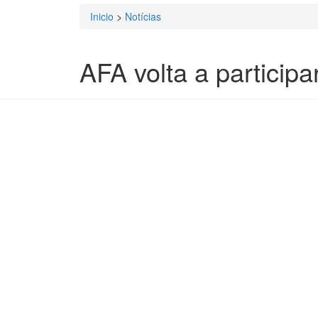
Inicio
>
Notícias
Está aqui
AFA volta a particip