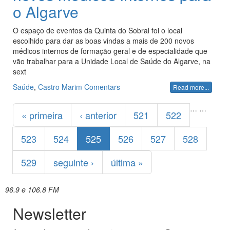
o Algarve
O espaço de eventos da Quinta do Sobral foi o local
escolhido para dar as boas vindas a mais de 200 novos
médicos internos de formação geral e de especialidade que
vão trabalhar para a Unidade Local de Saúde do Algarve, na
sext
Saúde
,
Castro Marim
Comentars
Read more...
Páginas
…
…
« primeira
‹ anterior
521
522
523
524
525
526
527
528
529
seguinte ›
última »
96.9 e 106.8 FM
Newsletter