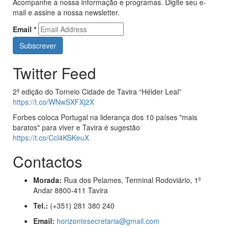
Acompanhe a nossa informação e programas. Digite seu e-
mail e assine a nossa newsletter.
Email
*
Twitter Feed
2ª edição do Torneio Cidade de Tavira “Hélder Leal”
https://t.co/WNwSXFXj2X
Forbes coloca Portugal na liderança dos 10 países "mais
baratos" para viver e Tavira é sugestão
https://t.co/Ccl4KSKeuX
Contactos
Morada:
Rua dos Pelames, Terminal Rodoviário, 1º
Andar 8800-411 Tavira
Tel.:
(+351) 281 380 240
Email:
horizontesecretaria@gmail.com