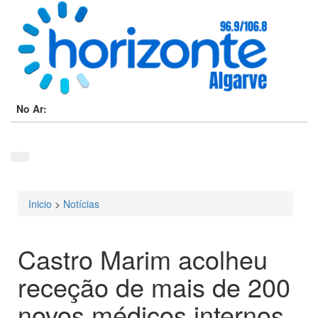
No Ar:
Inicio
>
Notícias
Está aqui
Castro Marim acolheu
receção de mais de 200
novos médicos internos