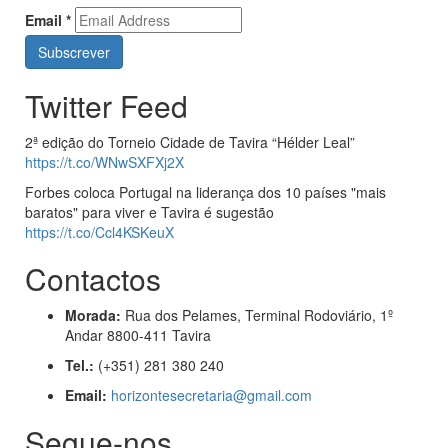
Email
*
Twitter Feed
2ª edição do Torneio Cidade de Tavira “Hélder Leal”
https://t.co/WNwSXFXj2X
Forbes coloca Portugal na liderança dos 10 países "mais
baratos" para viver e Tavira é sugestão
https://t.co/Ccl4KSKeuX
Contactos
Morada:
Rua dos Pelames, Terminal Rodoviário, 1º
Andar 8800-411 Tavira
Tel.:
(+351) 281 380 240
Email:
horizontesecretaria@gmail.com
Segue-nos