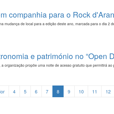
têm companhia para o Rock d'Ara
ma mudança de local para a edição deste ano, marcada para o dia 2 de
tronomia e património no “Open 
, a organização propõe uma noite de acesso gratuito que permitirá ao 
ior
4
5
6
7
8
9
10
11
12