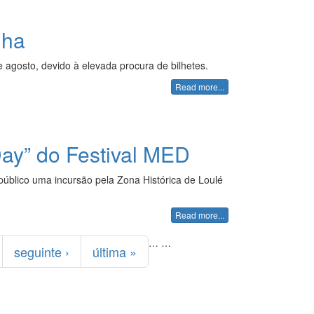
nha
 agosto, devido à elevada procura de bilhetes.
Read more...
Day” do Festival MED
público uma incursão pela Zona Histórica de Loulé
Read more...
…
…
seguinte ›
última »