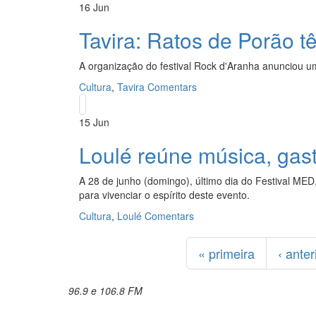
16
Jun
Tavira: Ratos de Porão 
A organização do festival Rock d'Aranha anunciou u
Cultura
,
Tavira
Comentars
15
Jun
Loulé reúne música, gas
A 28 de junho (domingo), último dia do Festival MED
para vivenciar o espírito deste evento.
Cultura
,
Loulé
Comentars
Páginas
« primeira
‹ anter
96.9 e 106.8 FM