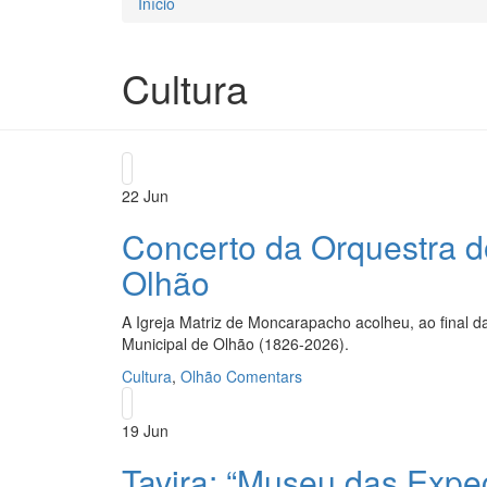
Início
Está aqui
Cultura
22
Jun
Concerto da Orquestra d
Olhão
A Igreja Matriz de Moncarapacho acolheu, ao final 
Municipal de Olhão (1826-2026).
Cultura
,
Olhão
Comentars
19
Jun
Tavira: “Museu das Expec