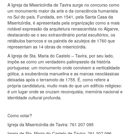
A Igreja da Misericórdia de Tavira surge no concurso como
um monumento maior da arte e da consciência humanista
no Sul do país. Fundada, em 1541, pela Santa Casa da
Misericórdia, é apresentada pela organização como a mais
notável expressão da arquitetura renascentista no Algarve,
destacando-se o seu extraordinário portal escultórico, os
retábulos barrocos e os painéis de azulejos de 1760 que
representam as 14 obras de misericórdia.
A Igreja de Sta. Maria do Castelo – Tavira, por seu lado,
impõe-se como um verdadeiro palimpsesto da história
portuguesa: um monumento onde convivem a verticalidade
gótica, a exuberância manuelina e as marcas neoclássicas
deixadas após o terramoto de 1755. É, como refere a
própria candidatura, muito mais do que um edifício religioso:
é um lugar onde se cruzam reconquista, memória nacional e
identidade cultural profunda.
Como votar?
Igreja da Misericórdia de Tavira: 761 207 095
Igreja de Sta. Maria do Castelo de Tavira: 761 207 096