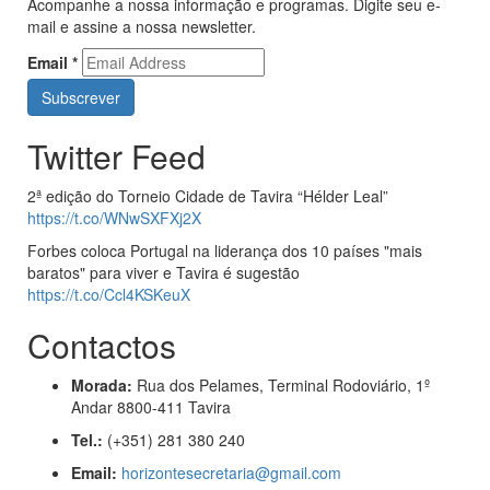
Acompanhe a nossa informação e programas. Digite seu e-
mail e assine a nossa newsletter.
Email
*
Twitter Feed
2ª edição do Torneio Cidade de Tavira “Hélder Leal”
https://t.co/WNwSXFXj2X
Forbes coloca Portugal na liderança dos 10 países "mais
baratos" para viver e Tavira é sugestão
https://t.co/Ccl4KSKeuX
Contactos
Morada:
Rua dos Pelames, Terminal Rodoviário, 1º
Andar 8800-411 Tavira
Tel.:
(+351) 281 380 240
Email:
horizontesecretaria@gmail.com