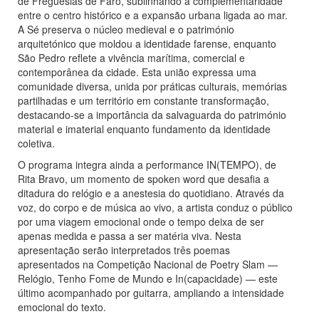
de Freguesias de Faro, sublinhando a complementaridade
entre o centro histórico e a expansão urbana ligada ao mar.
A Sé preserva o núcleo medieval e o património
arquitetónico que moldou a identidade farense, enquanto
São Pedro reflete a vivência marítima, comercial e
contemporânea da cidade. Esta união expressa uma
comunidade diversa, unida por práticas culturais, memórias
partilhadas e um território em constante transformação,
destacando-se a importância da salvaguarda do património
material e imaterial enquanto fundamento da identidade
coletiva.
O programa integra ainda a performance IN(TEMPO), de
Rita Bravo, um momento de spoken word que desafia a
ditadura do relógio e a anestesia do quotidiano. Através da
voz, do corpo e de música ao vivo, a artista conduz o público
por uma viagem emocional onde o tempo deixa de ser
apenas medida e passa a ser matéria viva. Nesta
apresentação serão interpretados três poemas
apresentados na Competição Nacional de Poetry Slam —
Relógio, Tenho Fome de Mundo e In(capacidade) — este
último acompanhado por guitarra, ampliando a intensidade
emocional do texto.