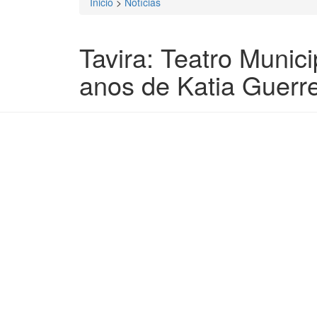
Inicio
>
Notícias
Está aqui
Tavira: Teatro Munic
anos de Katia Guerre