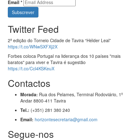
Email
*
Twitter Feed
2ª edição do Torneio Cidade de Tavira “Hélder Leal”
https://t.co/WNwSXFXj2X
Forbes coloca Portugal na liderança dos 10 países "mais
baratos" para viver e Tavira é sugestão
https://t.co/Ccl4KSKeuX
Contactos
Morada:
Rua dos Pelames, Terminal Rodoviário, 1º
Andar 8800-411 Tavira
Tel.:
(+351) 281 380 240
Email:
horizontesecretaria@gmail.com
Segue-nos