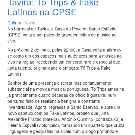
Tavira: Tó Trips & Fake
Latinos na CPSE
Cultura
,
Tavira
No barrocal de Tavira, a Casa do Povo de Santo Estêvão
(CPSE) volta a ser palco de grandes noites de música ao
vivo.
No próximo 2 de maio, pelas 22h00, a Casa volta a afirmar-
se como um dos espaços mais autênticos para a música ao
vivo na região, recebendo um concerto raro e especial que
junta talento, originalidade e emoção: Tó Trips & Fake
Latinos.
Senhor de uma presença discreta mas continuamente
substancial na movida musical portuguesa, Tó Trips amealha
já praticamente quatro décadas de ofício à guitarra, num
percurso feito de resiliência benigna e constante
inventividade. Agora, regressa a Santo Estevão, e abre um
novo capítulo com os Fake Latinos, projeto que junta
Alexandre Frazão (bateria), António Quintino (contrabaixo) e
Helena Espvall (violoncelo), formando um quarteto que cruza
linguagens e geografias musicais num diálogo profundo e