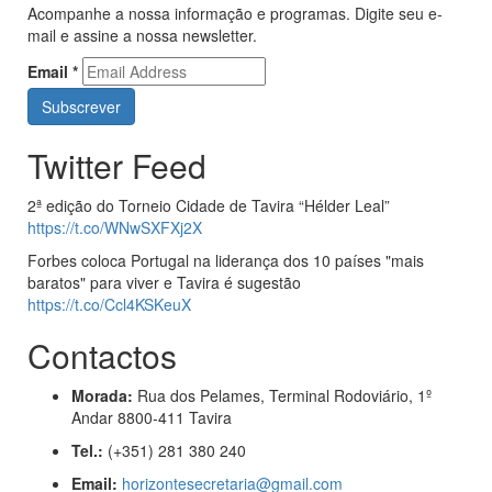
Acompanhe a nossa informação e programas. Digite seu e-
mail e assine a nossa newsletter.
Email
*
Twitter Feed
2ª edição do Torneio Cidade de Tavira “Hélder Leal”
https://t.co/WNwSXFXj2X
Forbes coloca Portugal na liderança dos 10 países "mais
baratos" para viver e Tavira é sugestão
https://t.co/Ccl4KSKeuX
Contactos
Morada:
Rua dos Pelames, Terminal Rodoviário, 1º
Andar 8800-411 Tavira
Tel.:
(+351) 281 380 240
Email:
horizontesecretaria@gmail.com