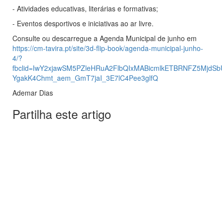
- Atividades educativas, literárias e formativas;
- Eventos desportivos e iniciativas ao ar livre.
Consulte ou descarregue a Agenda Municipal de junho em
https://cm-tavira.pt/site/3d-flip-book/agenda-municipal-junho-
4/?
fbclid=IwY2xjawSM5PZleHRuA2FlbQIxMABicmlkETBRNFZ5Mjd
YgakK4Chmt_aem_GmT7jaI_3E7lC4Pee3glfQ
Ademar Dias
Partilha este artigo