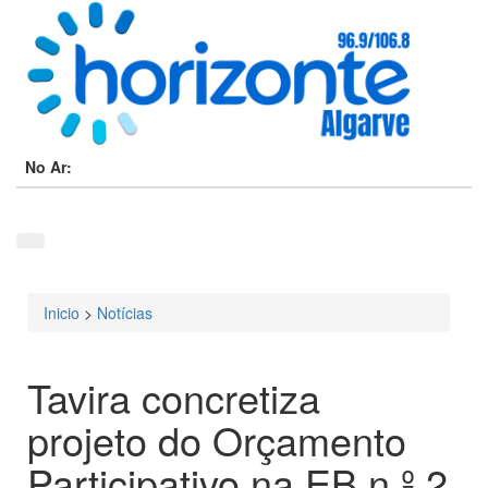
No Ar:
Inicio
>
Notícias
Está aqui
Tavira concretiza
projeto do Orçamento
Participativo na EB n.º 2