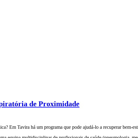
piratória de Proximidade
ísica? Em Tavira há um programa que pode ajudá-lo a recuperar bem-esta
 equipa multidisciplinar de profissionais de saúde (pneumologia, medi