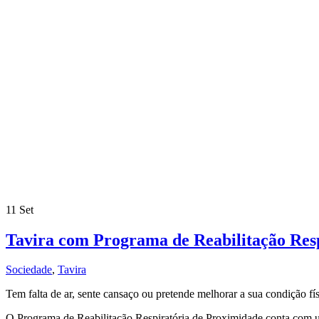
11
Set
Tavira com Programa de Reabilitação Res
Sociedade
,
Tavira
Tem falta de ar, sente cansaço ou pretende melhorar a sua condição f
O Programa de Reabilitação Respiratória de Proximidade conta com uma