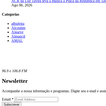
ACR da Luz Tavira leva a música à Praça da República em Tav
Ago 06, 2026
Categorias
albufeira
Alcoutim
Algarve
Almancil
AMAL
96.9 e 106.8 FM
Newsletter
Acompanhe a nossa informação e programas. Digite seu e-mail e assin
Email
*