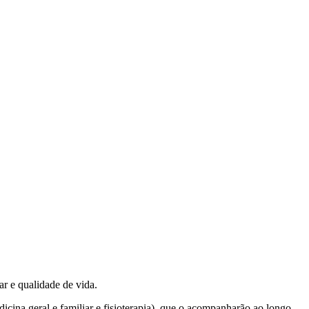
r e qualidade de vida.
cina geral e familiar e fisioterapia), que o acompanharão ao longo