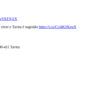
WNwSXFXj2X
 viver e Tavira é sugestão
https://t.co/Ccl4KSKeuX
00-411 Tavira