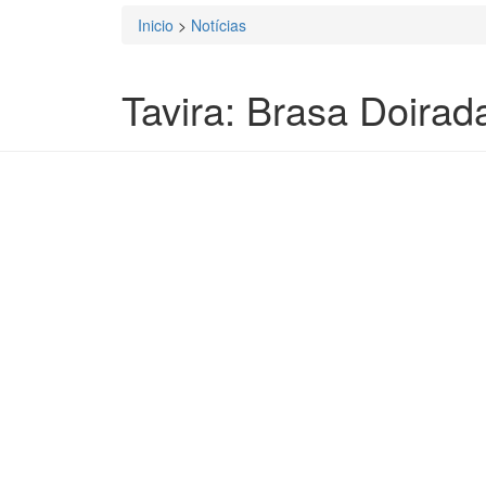
Inicio
>
Notícias
Está aqui
Tavira: Brasa Doira