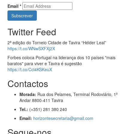
Email
*
Twitter Feed
2ª edição do Torneio Cidade de Tavira “Hélder Leal”
https://t.co/WNwSXFXj2X
Forbes coloca Portugal na liderança dos 10 países "mais
baratos" para viver e Tavira é sugestão
https://t.co/Ccl4KSKeuX
Contactos
Morada:
Rua dos Pelames, Terminal Rodoviário, 1º
Andar 8800-411 Tavira
Tel.:
(+351) 281 380 240
Email:
horizontesecretaria@gmail.com
Segue-nos