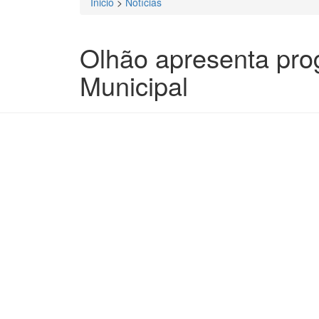
Inicio
>
Notícias
Está aqui
Olhão apresenta pro
Municipal