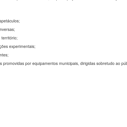
spetáculos;
nversas;
erritório;
ações experimentais;
ntes;
s promovidas por equipamentos municipais, dirigidas sobretudo ao púb