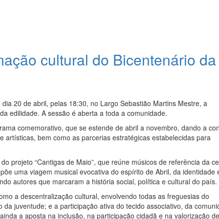
ação cultural do Bicentenário da
ia 20 de abril, pelas 18:30, no Largo Sebastião Martins Mestre, a
da edilidade. A sessão é aberta a toda a comunidade.
rama comemorativo, que se estende de abril a novembro, dando a co
s e artísticas, bem como as parcerias estratégicas estabelecidas para
o projeto “Cantigas de Maio”, que reúne músicos de referência da c
ropõe uma viagem musical evocativa do espírito de Abril, da identidade 
 autores que marcaram a história social, política e cultural do país.
mo a descentralização cultural, envolvendo todas as freguesias do
 da juventude; e a participação ativa do tecido associativo, da comun
 ainda a aposta na inclusão, na participação cidadã e na valorização d