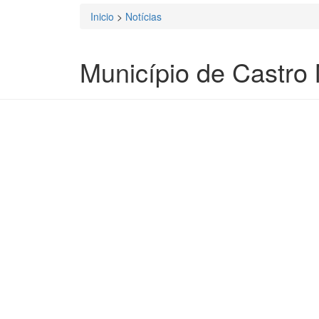
Inicio
>
Notícias
Está aqui
Município de Castro 