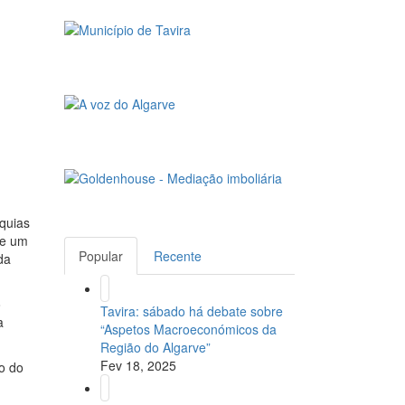
rquias
de um
Popular
Recente
da
o
Tavira: sábado há debate sobre
a
“Aspetos Macroeconómicos da
Região do Algarve”
Fev 18, 2025
o do