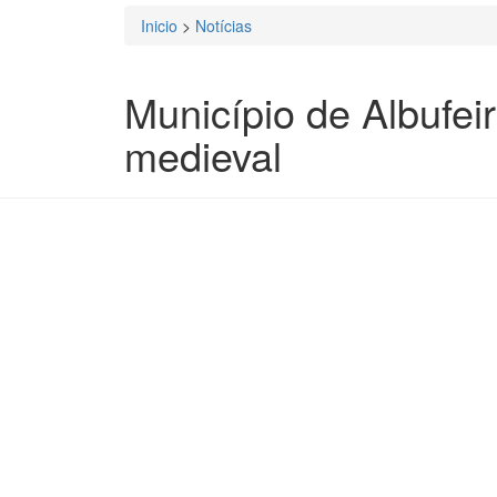
Inicio
>
Notícias
Está aqui
Município de Albufe
medieval