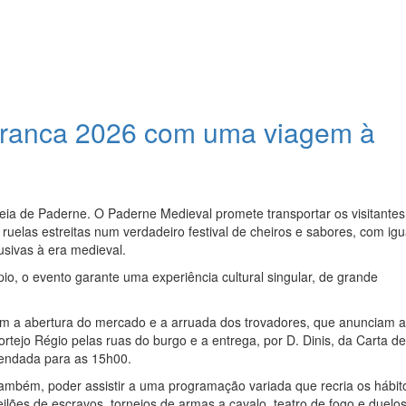
arranca 2026 com uma viagem à
deia de Paderne. O Paderne Medieval promete transportar os visitantes
ruelas estreitas num verdadeiro festival de cheiros e sabores, com igu
lusivas à era medieval.
o, o evento garante uma experiência cultural singular, de grande
m a abertura do mercado e a arruada dos trovadores, que anunciam a 
Cortejo Régio pelas ruas do burgo e a entrega, por D. Dinis, da Carta de
endada para as 15h00.
 também, poder assistir a uma programação variada que recria os hábit
leilões de escravos, torneios de armas a cavalo, teatro de fogo e duelo