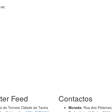
-se:
tter Feed
Contactos
ão do Torneio Cidade de Tavira
Morada:
Rua dos Pelames,