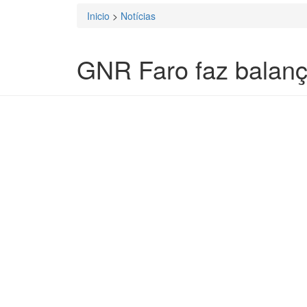
Inicio
>
Notícias
Está aqui
GNR Faro faz balanç