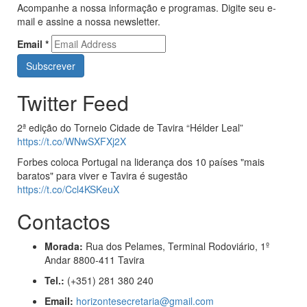
Acompanhe a nossa informação e programas. Digite seu e-
mail e assine a nossa newsletter.
Email
*
Twitter Feed
2ª edição do Torneio Cidade de Tavira “Hélder Leal”
https://t.co/WNwSXFXj2X
Forbes coloca Portugal na liderança dos 10 países "mais
baratos" para viver e Tavira é sugestão
https://t.co/Ccl4KSKeuX
Contactos
Morada:
Rua dos Pelames, Terminal Rodoviário, 1º
Andar 8800-411 Tavira
Tel.:
(+351) 281 380 240
Email:
horizontesecretaria@gmail.com