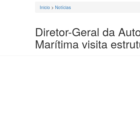
Inicio
>
Notícias
Está aqui
Diretor-Geral da Aut
Marítima visita estru