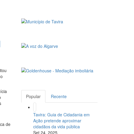
l
itou
do
ícia
Popular
Recente
o
s
Tavira: Guia de Cidadania em
Ação pretende aproximar
ica de
cidadãos da vida pública
Set 24, 2025