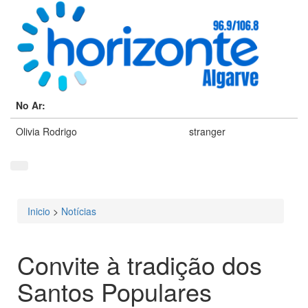
No Ar:
Olivia Rodrigo
stranger
Inicio
>
Notícias
Está aqui
Convite à tradição dos
Santos Populares