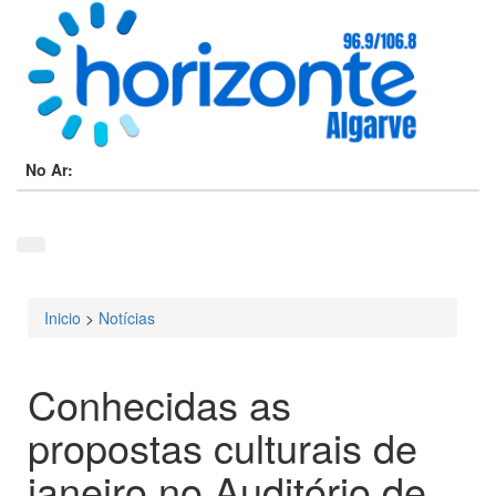
No Ar:
Inicio
>
Notícias
Está aqui
Conhecidas as
propostas culturais de
janeiro no Auditório de