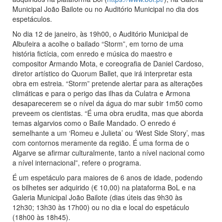
Municipal João Bailote ou no Auditório Municipal no dia dos
espetáculos.
No dia 12 de janeiro, às 19h00, o Auditório Municipal de
Albufeira a acolhe o bailado “Storm”, em torno de uma
história fictícia, com enredo e música do maestro e
compositor Armando Mota, e coreografia de Daniel Cardoso,
diretor artístico do Quorum Ballet, que irá interpretar esta
obra em estreia. “Storm” pretende alertar para as alterações
climáticas e para o perigo das ilhas da Culatra e Armona
desaparecerem se o nível da água do mar subir 1m50 como
preveem os cientistas. “É uma obra erudita, mas que aborda
temas algarvios como o Baile Mandado. O enredo é
semelhante a um ‘Romeu e Julieta’ ou ‘West Side Story’, mas
com contornos meramente da região. É uma forma de o
Algarve se afirmar culturalmente, tanto a nível nacional como
a nível internacional”, refere o programa.
É um espetáculo para maiores de 6 anos de idade, podendo
os bilhetes ser adquirido (€ 10,00) na plataforma BoL e na
Galeria Municipal João Bailote (dias úteis das 9h30 às
12h30; 13h30 às 17h00) ou no dia e local do espetáculo
(18h00 às 18h45).