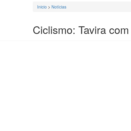
Inicio
>
Notícias
Está aqui
Ciclismo: Tavira com