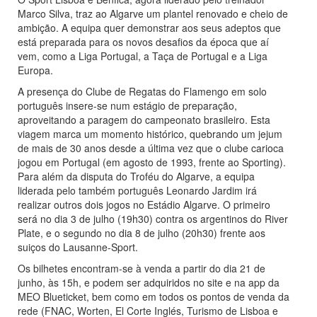
Marco Silva, traz ao Algarve um plantel renovado e cheio de
ambição. A equipa quer demonstrar aos seus adeptos que
está preparada para os novos desafios da época que aí
vem, como a Liga Portugal, a Taça de Portugal e a Liga
Europa.
A presença do Clube de Regatas do Flamengo em solo
português insere-se num estágio de preparação,
aproveitando a paragem do campeonato brasileiro. Esta
viagem marca um momento histórico, quebrando um jejum
de mais de 30 anos desde a última vez que o clube carioca
jogou em Portugal (em agosto de 1993, frente ao Sporting).
Para além da disputa do Troféu do Algarve, a equipa
liderada pelo também português Leonardo Jardim irá
realizar outros dois jogos no Estádio Algarve. O primeiro
será no dia 3 de julho (19h30) contra os argentinos do River
Plate, e o segundo no dia 8 de julho (20h30) frente aos
suiços do Lausanne-Sport.
Os bilhetes encontram-se à venda a partir do dia 21 de
junho, às 15h, e podem ser adquiridos no site e na app da
MEO Blueticket, bem como em todos os pontos de venda da
rede (FNAC, Worten, El Corte Inglés, Turismo de Lisboa e