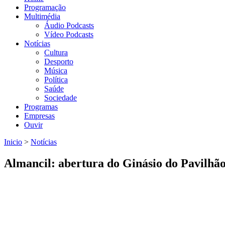
Programação
Multimédia
Áudio Podcasts
Vídeo Podcasts
Notícias
Cultura
Desporto
Música
Política
Saúde
Sociedade
Programas
Empresas
Ouvir
Inicio
>
Notícias
Está aqui
Almancil: abertura do Ginásio do Pavilhão