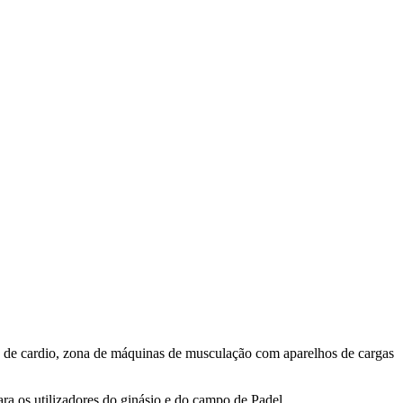
na de cardio, zona de máquinas de musculação com aparelhos de cargas
ra os utilizadores do ginásio e do campo de Padel.