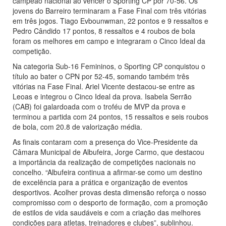
campeão nacional ao vencer o Sporting CP por 70-56. Os
jovens do Barreiro terminaram a Fase Final com três vitórias
em três jogos. Tiago Evbounwman, 22 pontos e 9 ressaltos e
Pedro Cândido 17 pontos, 8 ressaltos e 4 roubos de bola
foram os melhores em campo e integraram o Cinco Ideal da
competição.
Na categoria Sub-16 Femininos, o Sporting CP conquistou o
título ao bater o CPN por 52-45, somando também três
vitórias na Fase Final. Ariel Vicente destacou-se entre as
Leoas e integrou o Cinco Ideal da prova. Isabela Serrão
(CAB) foi galardoada com o troféu de MVP da prova e
terminou a partida com 24 pontos, 15 ressaltos e seis roubos
de bola, com 20.8 de valorização média.
As finais contaram com a presença do Vice-Presidente da
Câmara Municipal de Albufeira, Jorge Carmo, que destacou
a importância da realização de competições nacionais no
concelho. “Albufeira continua a afirmar-se como um destino
de excelência para a prática e organização de eventos
desportivos. Acolher provas desta dimensão reforça o nosso
compromisso com o desporto de formação, com a promoção
de estilos de vida saudáveis e com a criação das melhores
condições para atletas, treinadores e clubes”, sublinhou.