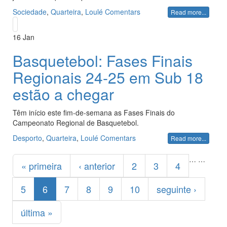
Sociedade
,
Quarteira
,
Loulé
Comentars
Read more...
16
Jan
Basquetebol: Fases Finais
Regionais 24-25 em Sub 18
estão a chegar
Têm início este fim-de-semana as Fases Finais do
Campeonato Regional de Basquetebol.
Desporto
,
Quarteira
,
Loulé
Comentars
Read more...
Páginas
…
…
« primeira
‹ anterior
2
3
4
5
6
7
8
9
10
seguinte ›
última »