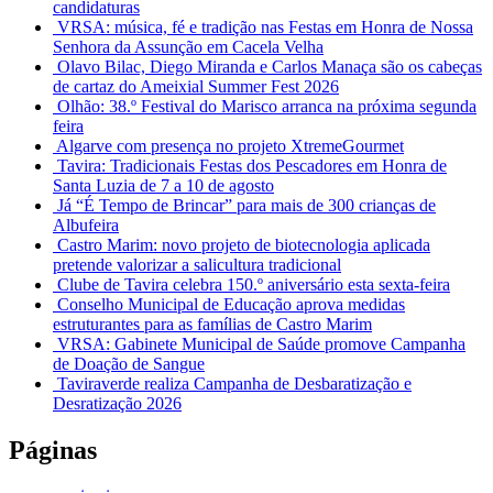
candidaturas
VRSA: música, fé e tradição nas Festas em Honra de Nossa
Senhora da Assunção em Cacela Velha
Olavo Bilac, Diego Miranda e Carlos Manaça são os cabeças
de cartaz do Ameixial Summer Fest 2026
Olhão: 38.º Festival do Marisco arranca na próxima segunda
feira
Algarve com presença no projeto XtremeGourmet
Tavira: Tradicionais Festas dos Pescadores em Honra de
Santa Luzia de 7 a 10 de agosto
Já “É Tempo de Brincar” para mais de 300 crianças de
Albufeira
Castro Marim: novo projeto de biotecnologia aplicada
pretende valorizar a salicultura tradicional
Clube de Tavira celebra 150.º aniversário esta sexta-feira
Conselho Municipal de Educação aprova medidas
estruturantes para as famílias de Castro Marim
VRSA: Gabinete Municipal de Saúde promove Campanha
de Doação de Sangue
Taviraverde realiza Campanha de Desbaratização e
Desratização 2026
Páginas