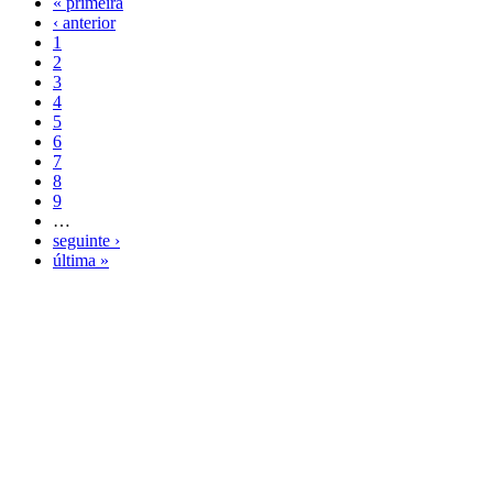
« primeira
‹ anterior
1
2
3
4
5
6
7
8
9
…
seguinte ›
última »