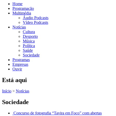
Home
Programação
Multimédia
Áudio Podcasts
Vídeo Podcasts
Notícias
Cultura
Desporto
Música
Política
Saúde
Sociedade
Programas
Empresas
Ouvir
Está aqui
Início
>
Notícias
Sociedade
Concurso de fotografia “Tavira em Foco” com abertas