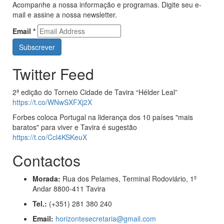
Acompanhe a nossa informação e programas. Digite seu e-
mail e assine a nossa newsletter.
Email
*
Twitter Feed
2ª edição do Torneio Cidade de Tavira “Hélder Leal”
https://t.co/WNwSXFXj2X
Forbes coloca Portugal na liderança dos 10 países "mais
baratos" para viver e Tavira é sugestão
https://t.co/Ccl4KSKeuX
Contactos
Morada:
Rua dos Pelames, Terminal Rodoviário, 1º
Andar 8800-411 Tavira
Tel.:
(+351) 281 380 240
Email:
horizontesecretaria@gmail.com