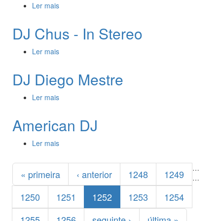
Ler mais
acerca de Ingenium Radio Show
DJ Chus - In Stereo
Ler mais
acerca de DJ Chus - In Stereo
DJ Diego Mestre
Ler mais
acerca de DJ Diego Mestre
American DJ
Ler mais
acerca de American DJ
Páginas
…
« primeira
‹ anterior
1248
1249
…
1250
1251
1252
1253
1254
1255
1256
seguinte ›
última »