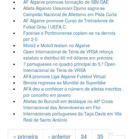
AF Algarve promove formação de SBV-DAE
Atleta Algarvio Ussumani Djumo sagra-se
Campeão Nacional de Atletismo em Pista Curta
AF Algarve promove Curso de Treinadores de
Futsal Grau I UEFA C
Farense e Portimonense copiam-se na derrota
por 2-0
Moto2 e Moto3 testam no Algarve
Open Internacional de Ténis de VRSA reforça
estatuto e distribui 60 mil dólares em prémios
7 portugueses no quadro principal do 5.º Open
Internacional de Ténis de VRSA
AFA promove Liga Algarve Futebol Virtual
Bimota regressa ao Mundial de Superbike
AFA deu a conhecer o número de atletas inscritos
por concelho em janeiro
Atletas do Burundi em destaque no 48º Cross
Internacional das Amendoeiras em Flor
Internacionais portugueses da Taça Davis em Vila
Real de Santo António
Páginas
…
« primeira
‹ anterior
34
35