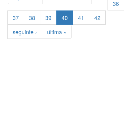
36
37
38
39
40
41
42
seguinte ›
última »