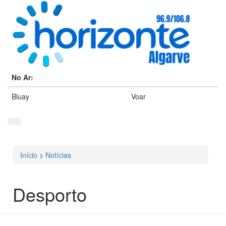
No Ar:
Bluay
Voar
Início
>
Notícias
Está aqui
Desporto