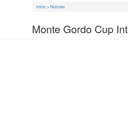
Inicio
>
Notícias
Está aqui
Monte Gordo Cup Int