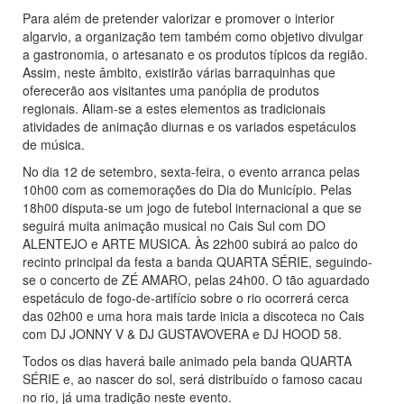
Para além de pretender valorizar e promover o interior
algarvio, a organização tem também como objetivo divulgar
a gastronomia, o artesanato e os produtos típicos da região.
Assim, neste âmbito, existirão várias barraquinhas que
oferecerão aos visitantes uma panóplia de produtos
regionais. Aliam-se a estes elementos as tradicionais
atividades de animação diurnas e os variados espetáculos
de música.
No dia 12 de setembro, sexta-feira, o evento arranca pelas
10h00 com as comemorações do Dia do Município. Pelas
18h00 disputa-se um jogo de futebol internacional a que se
seguirá muita animação musical no Cais Sul com DO
ALENTEJO e ARTE MUSICA. Às 22h00 subirá ao palco do
recinto principal da festa a banda QUARTA SÉRIE, seguindo-
se o concerto de ZÉ AMARO, pelas 24h00. O tão aguardado
espetáculo de fogo-de-artifício sobre o rio ocorrerá cerca
das 02h00 e uma hora mais tarde inicia a discoteca no Cais
com DJ JONNY V & DJ GUSTAVOVERA e DJ HOOD 58.
Todos os dias haverá baile animado pela banda QUARTA
SÉRIE e, ao nascer do sol, será distribuído o famoso cacau
no rio, já uma tradição neste evento.