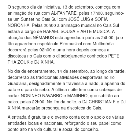
O segundo dia da iniciativa, 13 de setembro, começa com
animação de rua com AL-FANFARE, pelas 17h00, seguindo-
se um Sunset no Cais Sul com JOSÉ LUÍS e SOFIA
NORONHA. Pelas 20h00 a animação musical no Cais Sul
estará a cargo de RAFAEL SOUSA E ARTE MUSICA. A
atuação dos NÉMANUS está agendada para as 24h00, já o
tão aguardado espetáculo Piromusical com Multimédia
decorrerá pelas 02h00 e uma hora depois começa a
discoteca no Cais com o dj sobejamente conhecido PETE
THA ZOUK e DJ XINHA.
No dia de encerramento, 14 de setembro, ao longo da tarde,
decorrerão as tradicionais atividades desportivas no rio
Guadiana, designadamente a travessia a nado, a apanha do
pato e o pau de sebo. A última noite tem como cabeças de
cartaz NONINHO NAVARRO e MANINHO, que subirão ao
palco, pelas 22h00. No fim da noite, o DJ CHRISTIAN F e DJ
XINHA marcarão presença na discoteca do Cais.
A entrada é gratuita e o evento conta com o apoio de várias
entidades locais e nacionais, reforçando o seu papel como
ponto alto na vida cultural e social do concelho.