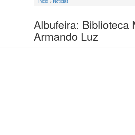
Inicio
>
Notícias
Está aqui
Albufeira: Biblioteca
Armando Luz