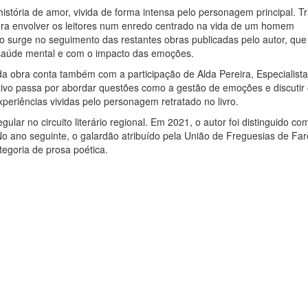
stória de amor, vivida de forma intensa pelo personagem principal. Tr
ura envolver os leitores num enredo centrado na vida de um homem
o surge no seguimento das restantes obras publicadas pelo autor, que
saúde mental e com o impacto das emoções.
da obra conta também com a participação de Alda Pereira, Especialist
ivo passa por abordar questões como a gestão de emoções e discutir
periências vividas pelo personagem retratado no livro.
lar no circuito literário regional. Em 2021, o autor foi distinguido co
o ano seguinte, o galardão atribuído pela União de Freguesias de Far
ategoria de prosa poética.