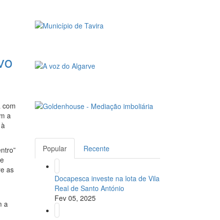
vo
a com
om a
 à
Popular
Recente
ntro”
de
re as
Docapesca investe na lota de Vila
Real de Santo António
Fev 05, 2025
m a