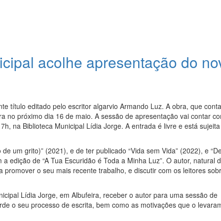
nicipal acolhe apresentação do no
te título editado pelo escritor algarvio Armando Luz. A obra, que cont
ira no próximo dia 16 de maio. A sessão de apresentação vai contar c
h, na Biblioteca Municipal Lídia Jorge. A entrada é livre e está sujeita
de um grito)” (2021), e de ter publicado “Vida sem Vida” (2022), e “De
 a edição de “A Tua Escuridão é Toda a Minha Luz”. O autor, natural 
ra promover o seu mais recente trabalho, e discutir com os leitores sob
nicipal Lídia Jorge, em Albufeira, receber o autor para uma sessão de
de o seu processo de escrita, bem como as motivações que o levara