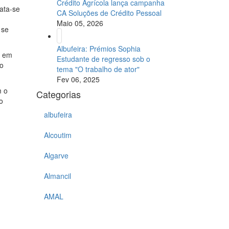
Crédito Agrícola lança campanha
ata-se
CA Soluções de Crédito Pessoal
Maio 05, 2026
 se
Albufeira: Prémios Sophia
a em
Estudante de regresso sob o
 o
tema "O trabalho de ator"
Fev 06, 2025
m o
Categorias
o
albufeira
Alcoutim
Algarve
Almancil
AMAL